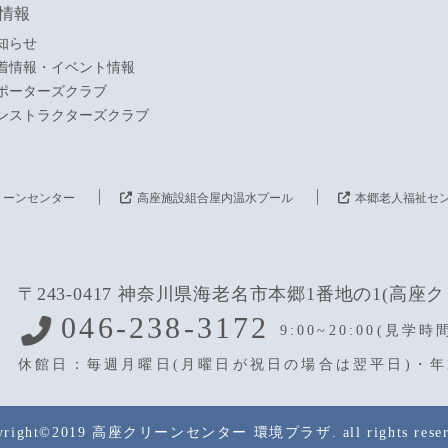
情報
知らせ
着情報・イベント情報
ポーターズクラブ
ンストラクターズクラブ
リーンセンター
高座施設組合屋内温水プール
本郷老人福祉セ
〒243-0417 神奈川県海老名市本郷1番地の1(高
046-238-3172
9:00~20:00(見学時間
休館日：毎週月曜日(月曜日が祝日の場合は翌平日)・
yright©2019 高座クリーンセンター 環境プラザ. all rights reser