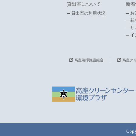
貸出室について
新着
貸出室の利用状況
お
新
サ
イ
高座清掃施設組合
高座ク
Cop