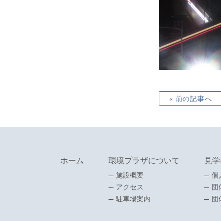
« 前の記事へ
ホーム
環境プラザについて
見学
施設概要
個
アクセス
団
駐車場案内
団