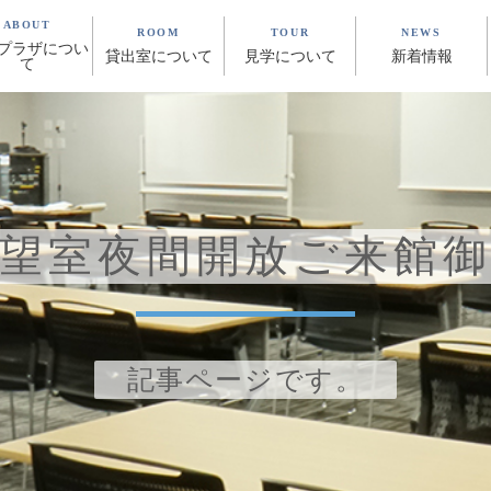
ABOUT
ROOM
TOUR
NEWS
プラザについ
貸出室について
見学について
新着情報
て
望室夜間開放ご来館
記事ページです。